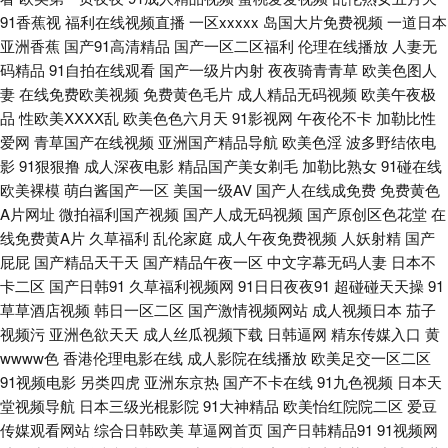
产福利cao 精品亚洲无码一区二区 久草综合在线亚洲 男人天堂网站在线观看
91香蕉视
福利在线视频直播
一区xxxxx
岛国大片免费视频
一道日本
亚洲香蕉
国产91高清精品
国产一区二区福利
伦理在线播放
人妻无
日韩精品无码不卡 日韩亚洲精品中文字幕 四虎四虎色AV 午夜剧场欧洲A片
码精品
91自拍在线观看
国产一级片内射
夜夜骑青青草
欧美色图人
妻
在线免费欧美视频
免费黄色毛片
成人精品无码视频
欧美午夜极
91nAV网 91草网站 91福利包网站 91视频网址91婷婷 av在线掏空 国产内射
品
性欧美ⅩⅩⅩⅩ乱
欧美色色六月天
91影视网
午夜伦不卡
加勒比性
爱网
青草国产在线视频
亚洲国产精品导航
欧美色淫
波多野结依电
在线一区 国产一区综合 久久黄片91 老司机福利微拍 日韩东京热99 色婷婷亚
影
91狠狠撸
成人深夜电影
精品国产美女剃毛
加勒比熟女
91碰在线
欧美裸模
萌白酱国产一区
美国一级AV
国产人在线成免费
免费黄色
洲精品 亚成人洲电影在线 性猛交精品久久 91大神在线看 AV福利姬在线 欧
A片网址
微拍福利国产视频
国产人成无码视频
国产原创区色花堂
在
线免费黄A片
久草福利
乱伦家庭
成人午夜免费视频
人妖射精
国产
美日韩成人精品色 豆花网站官网入口 91资源共享总站 新国产久久 深夜电影
屁屁
国产精品天干天
国产精品午夜一区
中文字幕无码人妻
日本不
卡二区
国产日韩91
久草福利视频网
91日日夜夜91
超碰碰天天操
91
网站在线观看 国产精品这里 91福利二区 最新国产伊人久久 欧美不卡二期 91
草草酒店视频
韩日一区二区
国产激情视频网站
成人视频日本
茄子
视频污
亚洲色欲天天
成人丝瓜视频下载
日韩逼网
精东传媒入口
黄
吧视频在线免费观看 91色涩 91香蕉污污污 91原创观频在线观看 99精品一
wwww色
香港伦理电影在线
成人影院在线播放
欧美足交一区二区
91视频电影
另类四虎
亚洲东京热
国产不卡在线
91九色视频
日本天
级 国产成人精品玖玖 91大神精品丝袜女神 91视频最新导航 91在线免费观看
堂视频导航
日本三级光棍影院
91大神精品
欧美怡红院院二区
爱豆
传媒观看网站
综合日韩欧美
草逼网首页
国产日韩精品91
91视频网