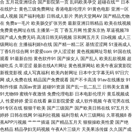
合
五月花亚洲综合
国产影院第一页
乱码欧美孕交
超碰在线艹
日本
在线精品 老湿青青草 日韩大香蕉在线 香蕉免费视频导航 91超碰大香蕉 91射
在线护士
黄色三级免费网址
香港电影伦理片
91黄色电影
亚洲一区
成人视频
国产福利电影
日韩成人影片
男的天堂网AV
国产精品尤物
精在线观看软件 国产精品九九极品 麻豆九一天美 色网址国产全资源在线 伊
在
免费a一毛片
欧美肠交扩张另类
最新亚洲日韩精品
欧美在线视频
免费黄色网址在线
主播第一页
丁香五月网
性爱东京热
草逼视频78
人99导航 91嫂子 www99男人天堂 国产精品日韩AV电影 论理在线 日韩精品
国产成人免费无码
高清日韩无码视频
宗和网五月天
日b视频
成人三
级网站在
主播福利姬h在线
国产精一精二区
基情涩涩网
51漫画成人
国伦在线播放 91传播媒网页 91婬视频APP 国产成人精品青青草原 久久爱97
丁香5月综合网
91爱爱com
伊人涩涩射
黄色视频网址导航
91国在线
观看
91最新自拍
黄色软件91
国产操女人
国产乱人
欧美乱欲视频
超
91草莓 人妖自慰射精 欧美影院牛B叉 免费国产一级αv片 久久嫩草精品在线
碰吃瓜
久草涩涩
最新在线A片网址
黄色视屏网站
欧美午夜寂寞影院
新视觉影视
成人写真福利
欧美内射网址
日本中文字幕无码
97日穴
观看 91草逼视频 91视频入口 国产情品资源 蜜桃福利网 探花综合网 1024精
网
成人免费在线
精品国产免费观看
国产不卡高清
91av在线播放
91
制作传媒
岛国av资源
超碰91资源
国产乱一乱二乱三
日韩美女直播
品免费视频 91内射视频 99资源总站 久久精品久久国产 色悠悠资源在线 在线
91尤物69
蜜桃午夜激情
免费伦理电影
日本电影伦理片
黄瓜视频成
人
性爱婷婷
爱豆在线看
麻豆影院爱爱
成人软件视频
午夜宅男在线
视频pron 微拍福利88蜜桃视频 91福利资源网 91网址成人TV 大香蕉1000 精
91专区在线
狠狠干欧美
国产三级国产
国产欧美日韩在线
97五月天
婷婷
日韩在线网
91福利社视频
福利导航
A片三级网站
久草视频8
香
品久久国产 91爱爱视 91黄色视频清高 性欧美第一页 91后入在线 亚洲天堂
蕉APP污视频
艹艹艹插逼
国产精品五月天
狠狠操欧美性爱
国产绝
色精品
精品孕妇无码视频
午夜A片三级片
天美果冻传媒
久久国产成