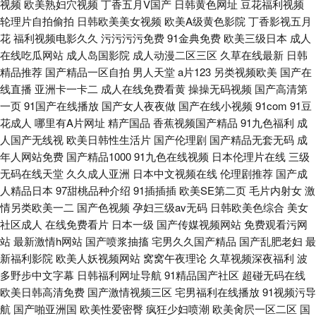
视频
欧美熟妇穴视频
丁香五月V国产
日韩黄色网址
豆花福利视频
轮理片自拍偷拍
日韩欧美美女视频
欧美A级黄色影院
丁香影视五月
花
福利视频电影久久
污污污污免费
91金典免费
欧美三级日本
成人
在线吃瓜网站
成人岛国影院
成人动漫二区三区
久草在线最新
日韩
精品推荐
国产精品一区自拍
男人天堂
a片123
另类视频欧美
国产在
线直播
亚洲卡一卡二
成人在线免费看黄
操操无码视频
国产高清第
一页
91国产在线播放
国产女人夜夜做
国产在线小视频
91com
91豆
花成人
哪里有A片网址
精产国品
香蕉视频国产精品
91九色福利
成
人国产无线视
欧美日韩性生活片
国产伦理剧
国产精品无套无码
成
年人网站免费
国产精品1000
91九色在线视频
日本伦理片在线
三级
无码在线天堂
久久成人亚洲
日本中文视频在线
伦理剧推荐
国产成
人精品日本
97甜桃品种介绍
91插插插
欧美SE第二页
毛片内射女
激
情另类欧美一二
国产色视频
孕妇三级av无码
日韩欧美色综合
美女
社区成人
在线免费看片
日本一级
国产传媒视频网站
免费观看污网
站
最新激情h网站
国产喷浆抽搐
宅男久久国产精品
国产乱肥老妇
最
新福利影院
欧美人妖视频网站
窝窝午夜理论
久草视频深夜福利
波
多野步中文字幕
日韩福利网址导航
91精品国产社区
超碰无码在线
欧美日韩高清免费
国产激情视频三区
宅男福利在线播放
91视频污导
航
国产啪亚洲国
欧美性爱密臀
疯狂少妇喷潮
欧美肏屄一区二区
国