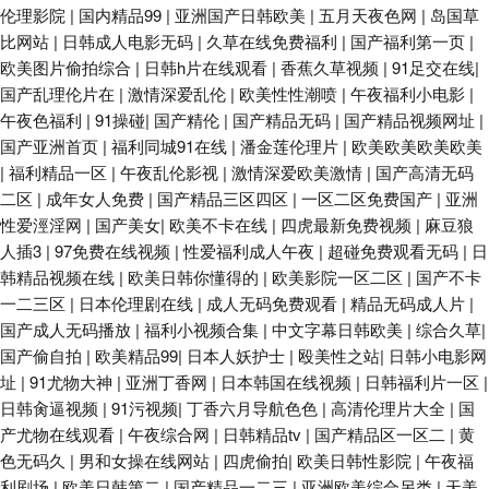
伦理影院
|
国内精品99
|
亚洲国产日韩欧美
|
五月天夜色网
|
岛国草
比网站
|
日韩成人电影无码
|
久草在线免费福利
|
国产福利第一页
|
欧美图片偷拍综合
|
日韩h片在线观看
|
香蕉久草视频
|
91足交在线
|
国产乱理伦片在
|
激情深爱乱伦
|
欧美性性潮喷
|
午夜福利小电影
|
午夜色福利
|
91操碰
|
国产精伦
|
国产精品无码
|
国产精品视频网址
|
国产亚洲首页
|
福利同城91在线
|
潘金莲伦理片
|
欧美欧美欧美欧美
|
福利精品一区
|
午夜乱伦影视
|
激情深爱欧美激情
|
国产高清无码
二区
|
成年女人免费
|
国产精品三区四区
|
一区二区免费国产
|
亚洲
性爱涇淫网
|
国产美女
|
欧美不卡在线
|
四虎最新免费视频
|
麻豆狼
人插3
|
97免费在线视频
|
性爱福利成人午夜
|
超碰免费观看无码
|
日
韩精品视频在线
|
欧美日韩你懂得的
|
欧美影院一区二区
|
国产不卡
一二三区
|
日本伦理剧在线
|
成人无码免费观看
|
精品无码成人片
|
国产成人无码播放
|
福利小视频合集
|
中文字幕日韩欧美
|
综合久草
|
国产偷自拍
|
欧美精品99
|
日本人妖护士
|
殴美性之站
|
日韩小电影网
址
|
91尤物大神
|
亚洲丁香网
|
日本韩国在线视频
|
日韩福利片一区
|
日韩肏逼视频
|
91污视频
|
丁香六月导航色色
|
高清伦理片大全
|
国
产尤物在线观看
|
午夜综合网
|
日韩精品tv
|
国产精品区一区二
|
黄
色无码久
|
男和女操在线网站
|
四虎偷拍
|
欧美日韩性影院
|
午夜福
利剧场
|
欧美日韩第二
|
国产精品一二三
|
亚洲欧美综合另类
|
天美