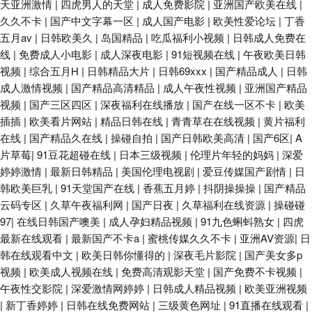
天亚洲激情
|
四虎男人的天堂
|
成人免费影院
|
亚洲国产欧美在线
|
久久不卡
|
国产中文字幕一区
|
成人国产电影
|
欧美性爱论坛
|
丁香
五月av
|
日韩欧美久
|
岛国精品
|
吃瓜福利小视频
|
日韩成人免费在
线
|
免费成人小电影
|
成人深夜电影
|
91短视频在线
|
午夜欧美日韩
视频
|
综合五月H
|
日韩精品大片
|
日韩69xxx
|
国产精品成人
|
日韩
成人激情视频
|
国产精品高清精品
|
成人午夜性视频
|
亚洲国产精品
视频
|
国产三区四区
|
深夜福利在线播放
|
国产在线一区不卡
|
欧美
插插
|
欧美看片网站
|
精品日韩在线
|
青青草在在线视频
|
黄片福利
在线
|
国产精品久在线
|
操碰自拍
|
国产日韩欧美高清
|
国产6区
|
A
片草莓
|
91豆花超碰在线
|
日本三级视频
|
伦理片年轻的妈妈
|
深爱
婷婷激情
|
最新日韩精品
|
美国伦理电视剧
|
爱豆传媒国产剧情
|
日
韩欧美巨乳
|
91天堂国产在线
|
香蕉五月婷
|
抖阴操操操
|
国产精品
云码专区
|
久草午夜福利网
|
国产日夜
|
久草福利在线资源
|
操碰碰
97
|
在线日韩国产噢美
|
成人孕妇精品视频
|
91九色蝌蚪熟女
|
四虎
最新在线观看
|
最新国产不卡a
|
蜜桃传媒久久不卡
|
亚洲AV资源
|
日
韩在线观看中文
|
欧美日韩你懂得的
|
深夜毛片影院
|
国产美女多p
视频
|
欧美成人视频在线
|
免费高清观影天堂
|
国产免费不卡视频
|
午夜性交影院
|
深爱激情网婷婷
|
日韩成人精品视频
|
欧美亚洲视频
|
新丁香婷婷
|
日韩在线免费网站
|
三级黄色网址
|
91直播在线观看
|