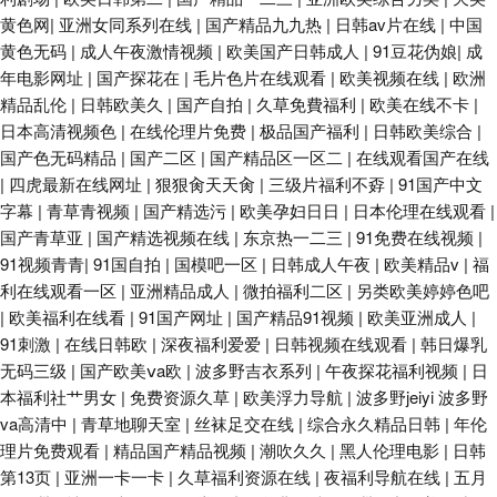
黄色网
|
亚洲女同系列在线
|
国产精品九九热
|
日韩av片在线
|
中国
黄色无码
|
成人午夜激情视频
|
欧美国产日韩成人
|
91豆花伪娘
|
成
年电影网址
|
国产探花在
|
毛片色片在线观看
|
欧美视频在线
|
欧洲
精品乱伦
|
日韩欧美久
|
国产自拍
|
久草免費福利
|
欧美在线不卡
|
日本高清视频色
|
在线伦理片免费
|
极品国产福利
|
日韩欧美综合
|
国产色无码精品
|
国产二区
|
国产精品区一区二
|
在线观看国产在线
|
四虎最新在线网址
|
狠狠肏天天肏
|
三级片福利不孬
|
91国产中文
字幕
|
青草青视频
|
国产精选污
|
欧美孕妇日日
|
日本伦理在线观看
|
国产青草亚
|
国产精选视频在线
|
东京热一二三
|
91免费在线视频
|
91视频青青
|
91国自拍
|
国模吧一区
|
日韩成人午夜
|
欧美精品v
|
福
利在线观看一区
|
亚洲精品成人
|
微拍福利二区
|
另类欧美婷婷色吧
|
欧美福利在线看
|
91国产网址
|
国产精品91视频
|
欧美亚洲成人
|
91刺激
|
在线日韩欧
|
深夜福利爱爱
|
日韩视频在线观看
|
韩日爆乳
无码三级
|
国产欧美ⅴa欧
|
波多野吉衣系列
|
午夜探花福利视频
|
日
本福利社艹男女
|
免费资源久草
|
欧美浮力导航
|
波多野jeiyi 波多野
va高清中
|
青草地聊天室
|
丝袜足交在线
|
综合永久精品日韩
|
年伦
理片免费观看
|
精品国产精品视频
|
潮吹久久
|
黑人伦理电影
|
日韩
第13页
|
亚洲一卡一卡
|
久草福利资源在线
|
夜福利导航在线
|
五月