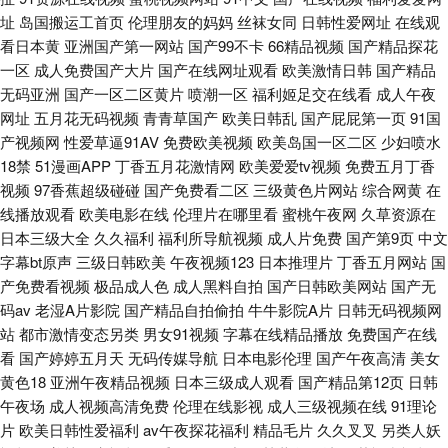
生 东京热av影院
址
岛国搬运工首页
伦理朋友的妈妈
丝袜女同
日韩性爱网址
在线观
看日本黄
亚洲国产第一网站
国产99不卡
66精品视频
国产精品探花
一区
成人免费国产大片
国产在线网址观看
欧美激情日韩
国产精品
无码亚洲
国产一区二区黄片
喷潮一区
福利姬足交在线看
成人午夜
网址
五月花无码视频
青青草国产
欧美日韩乱
国产屁屁第一页
91国
产视频网
性爱草逼91AV
免费欧美视频
欧美岛国一区二区
少妇喷水
18禁
51漫画APP
丁香五月花激情网
欧美爱爱tv视频
免费五月丁香
视频
97香蕉超级碰碰
国产免费看二区
三级黄色片网站
综合网黄
在
线播放观看
欧美电影在线
伦理片在哪里看
蜜桃午夜网
久草资源在
日本三级大全
久久福利
福利所导航视频
成人片免费
国产第9页
中文
字幕bt原声
三级日韩欧美
午夜视频123
日本推理片
丁香五月网站
国
产免费看视频
极品成人色
成人黑料自拍
国产日韩欧美网站
国产无
码av
老湿A片影院
国产精品自拍偷拍
牛牛影院A片
日韩无码视频网
站
都市激情变态另类
男女91视频
字幕在线精品播放
免费国产在线
看
国产婷婷五月天
无码传媒导航
日本电影伦理
国产午夜高清
美女
黄色18
亚洲午夜精品视频
日本三级成人观看
国产精品第12页
日韩
午夜场
成人视频高清免费
伦理在线影视
成人三级视频在线
91理论
片
欧美日韩性爱福利
av午夜探花福利
精品毛片
久久叉叉
另类人妖