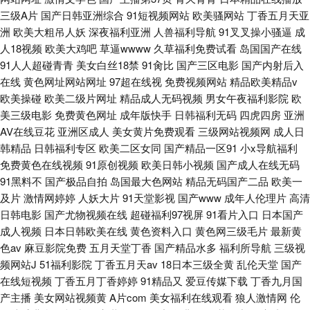
三级A片
国产日韩亚洲综合
91短视频网站
欧美骚网站
丁香五月天亚
洲
欧美大粗吊人妖
深夜福利亚洲
人兽福利导航
91叉叉操小骚逼
成
人18视频
欧美大鸡吧
草逼wwww
久草福利免费试看
岛国国产在线
91人人超碰青青
美女白丝18禁
91肏比
国产三区电影
国产内射后入
在线
黄色网址网站网址
97超在线视
免费视频网站
精品欧美精品v
欧美操碰
欧美二级片网址
精品成人无码视频
男女午夜福利影院
欧
美三级电影
免费黄色网址
成年版快手
日韩福利无码
四虎四房
亚洲
AV在线豆花
亚洲区成人
美女黄片免费观看
三级网站视频网
成人日
韩精品
日韩福利专区
欧美二区女同
国产精品一区91
小x导航福利
免费黄色在线视频
91原创视频
欧美日韩小视频
国产成人在线无码
91黑料不
国产极品自拍
岛国最大色网站
精品无码国产二品
欧美一
及片
激情网婷婷
人妖大片
91天堂影视
国产www
成年人伦理片
高清
日韩电影
国产尤物视频在线
超碰福利97视屏
91看片入口
日本国产
成人视频
日本日韩欧美在线
黄色资料入口
黄色网三级毛片
最新黄
色av
麻豆影院免费
五月天堂丁香
国产精品水多
福利所导航
三级视
频网站J
51福利影院
丁香五月天av
18日本三级全黄
乱伦天堂
国产
在线短视频
丁香五月丁香婷婷
91精品又
爱豆传媒下载
丁香九月国
产主播
美女网站视频黄
A片com
美女福利在线观看
狼人激情网
伦