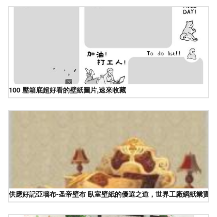
100 壓箱底超好看的壁紙圖片,速來收藏
供應好記亞墻布-圣帝壁布 臥室壁紙的優選之道，世界工廠網紙業寶