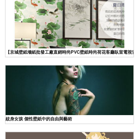
【京城壁紙墻紙批發工廠直銷時尚PVC壁紙時尚荷花客廳臥室電視背景
紋身女孩 個性壁紙中的自由與藝術