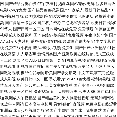
产福利91p 激情都市瑟瑟瑟 久久九九网站 女同片免费网站 日韩无码精品久
网
国产精品分类在线
97午夜福利视频
岛国AV动作无码
波多野吉依
电影
小h片免费
国产精品色色视屏
国产午夜成人
最新日韩精品
91
久 亚洲国产九九 91n在线观看 91高跟玉足 92视频92自拍 成人网久久 国产
福利视频导航
欧美喷水影院
91爱爱视频
欧美色图论坛
91榴莲小视
频
国产高清一卡新区
国产看片资源
二色吧97资源站
欧美日韩另类0
自产在线区 久久国产午夜一品 日本不卡高清一区 伪娘ts重口一区 亚洲欧美
91华人
国产日韩一区二区
日本网站在线免费
免费潮喷
91原创国产
视频
成人吃瓜福利
国产在线9
操碰高清免费视频
午夜电影全集
国产
AV无码
人妻系列
爱豆传媒倩女幽魂
超清国产剧大全
91中文字幕在
色图导航 中文字幕日韩精品人妻 91伊人网在线 不卡影院老女人 国产精品色
线
免费在线小视频
吃瓜福利小视频
免费91
国产日产亚洲精品
91社
在线高清
人人草香蕉
激情另类图片
亚洲欧美在线观看
成人三级成
婷婷 九一制作天麻传媒免 欧美乱淫 日韩一二三AV 亚欧成人毛片 在线天堂9
人三级
欧美老女人bb
日日操第一页
91网豆花视频
91福利剧场
免费
影视观看
91视频国产自拍
国产美女在线视频
欧美又大
无码四虎
女
91福利 91在线观看视频网站 超碰伊人福利97 老牛福利资源网 日本韩国A片
同激吻视频
极品性爱导航
欧美国产拳交喷奶
中文字幕第三页
超碰
成人影视
欧美日韩中文一区
手机看片1204
91色快播
福利撸影院
激
熟妇人妻精品一区二区 亚洲欧洲成人综合 91aV青青 91国产精品第一页 91
情五月天国产
综合网五月天
美女主播青草
国产高清不卡视频
四虎
影视
欧美一区在线
操碰视频
五月天婷婷欧美
欧美大BB
国产福利啪
性福利导航 成人AV首付 国产做在线观看 玖玖资中文字幕视频 青青草超踫 色
啪
欧洲成人午夜精品
国产精品美乳
男人操蜜桃视频
无码射精网站
18成年人网站
日本高清电影网
男女啪啪午夜视频
免费电影在线观看
色看片 亚洲97超碰超碰 91苍苍影院 东京热avtt导航 黑人性爱欧美日韩网页
亚洲ab
成人少妇视频导航
91国产小青蛙
国产成年免费网站
国产视
频高清在线
精品香蕉
求a片网址
麻豆tv在线观看
在线撸丝片
91草碰