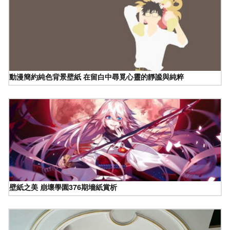
動漫簡約純色背景壁紙 在留白中尋覓心靈的靜謐與純粹
壁紙之美 崩壞學園376期墻紙賞析