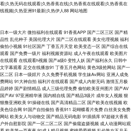
看|久热无码在线观看|久热香蕉在线|久热香蕉在线观看|久热香蕉在
线视频|久热亚洲91最新|久热伊人88
网站地图
福利a在线 91福利视频1000 超碰91免费在线 四虎av成人在线观看 国产精品
日本一级大片
微拍福利在线观看
91香蕉APP
国产二区三区
国产精
品性
乱伦种子
美国伦理大片
国产二区在线观看
美女伦理视频
福利
成人国产 九九草热 欧美操屄精品一区 日韩熟女合集久久 天美在线视频 亚洲
偷拍小视频
91社区国产
丁香五月天堂
欧美变态一区
国产综合在线
观看
国产免费一级片
福利视频资源站
成人午夜在线观看
欧美图片
久草网 91成人的短片的小视频 91视频免费视频 97久久免费视频 成人午夜无
在线观看
在线观看h视频
国产a级0
变性人妖
国产福利永久
日韩中
文字幕观看
足交在线播放91
丁香五月色网站
黄色3级抢网站
国产一
码福利视频 国产熟女日逼视频一区 日本a区 91看黄下 91丝足 91小电影 A片
区二区
日本一级婬片
久久免费手机视频
学生妹Av网站
亚洲人成免
费网站
91大神自拍
福利片在线观看
国产成人内射无码
激情五月极
品婷婷
国产剧情精品
成人三级伦理免费
偷怕欧美亚州图片
国产AV
男人天堂 超碰91久久在线 国产视频1234 久久香蕉伊人网 青青操社区 91在
国产AV
97亚洲精华液
国内精自线
国产精品3级片
成年女人视频
狠
狠撸亚洲欧美
91操碰在线
国产高清精品二区
国产欧美在线视频
欧
线观看免费高清 亚欧色图自拍 国产日韩亚洲另类 久草亚洲色图在线视频
美色综合网
91国产自拍偷拍
香蕉911
花蝴蝶看片免费
白丝美女免费
网站
欧美女人与动物交
国产精品无码电影
91插插库
97超碰大香蕉
91n免费 91高潮叫床 91美网站 91深夜熟妇视频 AV福利院 wwwsysmecn 国
户外自慰影院
国产一区二区二区
国产偷窥盗摄视频
成人动漫网站观
看
欧美第一页夜夜
91成人精品视频
蜜桃爱爱视频
乱伦熟女五月天