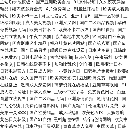
主站蜘蛛池模板：
国产亚洲欧美自拍
|
91原创视频
|
久久夜夜躁躁
精品
|
结衣波多野全集
|
A片免费网址
|
制服丝袜推荐
|
欧美成人视频
网站
|
欧美不卡一区
|
麻豆性爱乱伦
|
亚洲丁香5
|
国产一区视频
|
三
级福利影院
|
成人美女视频
|
亚洲叉叉网
|
国产二区精品视频
|
孕妇
做爱视频无码
|
欧美日韩不卡
|
欧美不卡在线看
|
国内91自拍
|
国产
色片在线观看
|
午夜在线插
|
毛片基地中文免费
|
91日妣
|
白丝车震
网站
|
四虎影庫必出精品
|
福利社黄色片网站
|
国产第八页
|
国产ts
在线观看
|
国产日韩另类
|
暖暖日本在线观看
|
日本片免费
|
日韩成
人免费av
|
日韩电影中文
|
黄色污啪啪
|
超碰久草
|
午夜福利
|
欧美另
类拳交
|
日韩在线欧美不卡
|
加勒比乱伦
|
91午夜
|
欧美亚洲日本
|
日韩电影官方
|
三级成人网址
|
小黄片入口
|
日韩毛片免费看
|
欧美a
级片在线
|
久久国产日韩
|
欧美高潮影院
|
亚洲欧洲免费
|
最新国产
在线播放
|
激情成人深爱网
|
高清资源在线播放
|
亚洲草莓视频
|
91
成人看片网址
|
日本人妖hd
|
三级av中文字幕
|
免费黄色网址
|
白丝
自慰在线观看
|
国产二区精品无码
|
亚洲激情偷拍
|
激情乱伦网
|
国
产乱仑视频
|
免费伦理电影网站
|
国产无精品
|
伦理电影片免费
|
欧
美第一页SSS
|
国产性爱精品
|
成人a视频
|
欧美色五区
|
人妖导航
|
黄色日美韩级
|
国产91自拍
|
黑料超碰在线
|
给个g色情网站
|
欧美中
文字幕在线
|
日本孕妇三级视频
|
青青草成人免费
|
中国久草
|
日韩