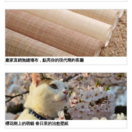
廠家直銷無縫墻布，點亮你的現代簡約客廳
櫻花樹上的萌貓 春日里的治愈壁紙