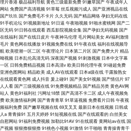
理片香港
极品福利导航
黄色三级最新免费
91嫩草国产
午夜成年人
网站
免费国产高清视频
91草莓
丝瓜视频污成人
国产亚洲视品在线
国产玖玖
国产免费毛不卡片
久久无码
国产精品网络
孕妇无码在线
91手机论坛
91视频新地址
91日逼
午夜啪视频
91啪水蜜桃网
国产二
区无码
91日韩在线观看
西瓜影院视频全集
国产孕妇无码视频
国产
在线福利
国产在线日皮片
午夜神马伦理
毛片网站美女
AV福利激情
毛片
黄色网在线播放
91视频免费在线
91午夜在线
福利在线视频导
航
欧美喷潮一区二区
午夜理论片
日本第二片区
国产免费大片
精品
呦视频
日本乱伦高清无码
深夜国产视频
91刺激视频
日本中文字幕
一区
日韩免费精品视频
日本高清v
欧美日韩伦理午夜
91碰超免费
亚洲色图网站
精品欧美
成人AV在线观看
日本a级在线
干露脸熟女
在线观看黄色网
成人抖音
爰上碰91
国产美女91视频
国产情侣片
97
人人看
国产三级视频在线
91免费视频精品
国产精品另类
黄色AV网
站人
黄色91福利社
污网址18禁
国产高清不卡二区
成人午夜视频免
费
欧美激情福利网
国产青青青草
91草逼视频
免费看片日韩
午夜视
频福利免费
国产嫩草视频在线
69叉叉叉
最新日本在线视频
日韩成
人a
青青操91
五月天婷婷
91短视频在线
国产在线观看的
白丝美女
自慰网站
91福利免费视频
加勒比91AV
91在线观看
黄网站av在线
国
产视频
狠狠擼狠狠擼
91桃色小视频
91激情
91干啪啪
青青操青青干