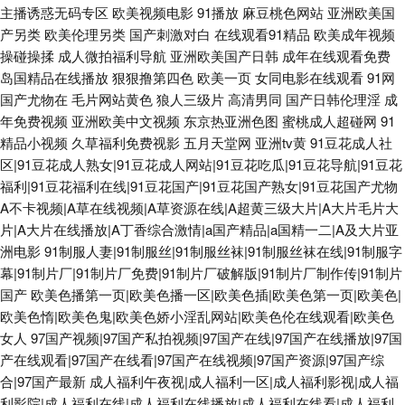
主播诱惑无码专区
欧美视频电影
91播放
麻豆桃色网站
亚洲欧美国
产另类
欧美伦理另类
国产刺激对白
在线观看91精品
欧美成年视频
操碰操揉
成人微拍福利导航
亚洲欧美国产日韩
成年在线观看免费
岛国精品在线播放
狠狠撸第四色
欧美一页
女同电影在线观看
91网
国产尤物在
毛片网站黄色
狼人三级片
高清男同
国产日韩伦理淫
成
年免费视频
亚洲欧美中文视频
东京热亚洲色图
蜜桃成人超碰网
91
精品小视频
久草福利免费视影
五月天堂网
亚洲tv黄
91豆花成人社
区|91豆花成人熟女|91豆花成人网站|91豆花吃瓜|91豆花导航|91豆花
福利|91豆花福利在线|91豆花国产|91豆花国产熟女|91豆花国产尤物
A不卡视频|A草在线视频|A草资源在线|A超黄三级大片|A大片毛片大
片|A大片在线播放|A丁香综合激情|a国产精品|a国精一二|A及大片亚
洲电影
91制服人妻|91制服丝|91制服丝袜|91制服丝袜在线|91制服字
幕|91制片厂|91制片厂免费|91制片厂破解版|91制片厂制作传|91制片
国产
欧美色播第一页|欧美色播一区|欧美色插|欧美色第一页|欧美色|
欧美色惰|欧美色鬼|欧美色娇小淫乱网站|欧美色伦在线观看|欧美色
女人
97国产视频|97国产私拍视频|97国产在线|97国产在线播放|97国
产在线观看|97国产在线看|97国产在线视频|97国产资源|97国产综
合|97国产最新
成人福利午夜视|成人福利一区|成人福利影视|成人福
利影院|成人福利在线|成人福利在线播放|成人福利在线看|成人福利