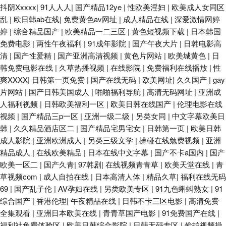
抖阴Xxxxx
|
91人人人
|
国产精品12ye
|
性欧美淫妇
|
欧美成人女同区
乱
|
欧日韩ab在线
|
免费黄色av网址
|
成人精品在线
|
深爱激情网婷
婷
|
综合精品国产
|
欧美精品一二三区
|
黄色短视频下载
|
日本韩国
免费电影
|
两性午夜福利
|
91成年影院
|
国产午夜大片
|
日韩电影高
清
|
国产性爱精
|
国产亚洲高清视频
|
黄色片网站
|
欧美城黄色
|
日
韩免费电影在线
|
久草热播视频
|
在线影院
|
免费福利在线播放
|
性
爽XXXX
|
日韩第一页免费
|
国产在线无码
|
欧美网址
|
久久国产
|
gay
片网站
|
国产日韩美国成人
|
啪啪福利导航
|
高清无码网址
|
亚洲成
人福利视频
|
日韩欧美福利一区
|
欧美日韩在线国产
|
伦理电影在线
视频
|
国产精品三p一区
|
亚洲一级二级
|
另类女同
|
中文字幕欧美日
韩
|
久久精品酒店区二
|
国产精品宅男宅女
|
日韩第一页
|
欧美日韩
成人影院
|
亚洲欧洲成人
|
另类三级文学
|
操碰在线勉费视频
|
亚洲
精品成人
|
在线欧美精品
|
日本在线中文字幕
|
国产不卡a国内
|
国产
欧美一区二
|
国产久青
|
97韩剧
|
在线视频青青草
|
欧美天堂在线
|
青
草视频com
|
成人自拍在线
|
日本高清人体
|
精品久草
|
福利在线无码
69
|
国产乱子伦
|
AV孕妇在线
|
另类欧美专区
|
91九色蝌蚪熟女
|
91
综合国产
|
香港伦理
|
午夜精品在线
|
日韩不卡三区电影
|
高清免费
全集观看
|
亚洲日本欧美在线
|
青青草国产电影
|
91免费国产在线
|
福利社免费体验区
|
欧美日韩综合影院
|
日韩无码专区
|
偷拍视频操