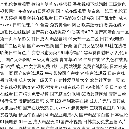
产乱伦免费观看
偷拍草草草
97狠狠插
香蕉视频下载污版
三级黄色
视频网址
午夜99
91日逼视频
国产成在线观看
萌白酱一线天
乱伦五
月天婷婷
美腿丝袜在线观看
国产精品3p
91综合碰
国产乱女乱
成人
xxxxx
日韩伦理片
91色爱
免费黄色av网址
欧美肥老妇
欧美在线tv
加勒比在线视屏
国产美女在线免费
91香蕉污APP
国产高清自拍一区
第一页草草影院
韩日成人
精品福利
91天堂一区二区
日韩a级电影
国产二区高清
国产www视频
国产粉嫩
国产男女猛视频
91社在线看
欧美日韩黄色片
变态另态另类2
91李宗精品
黑丝袜自慰喷水
乱伦五
月
国产无码网站
三级无毒免费
青青草51
91丝袜在线
91九色在线观
看
91插
成人中文字幕免费
成年人网站视频
免费在线影院
日本欧美
第一页
国产ts在线观看
午夜影院国产在线
91操在线观看
日韩在线
播放视频
成人大片一级天天
内射性爱网址大全
欧美社区第一页
欧
美在线视频播放
91视频污污污
超碰在线公开
AV蜜桃吃瓜
日本欧美
在线看
国产精选免费视频
国产精品91视频
69热最新网址
无码白丝
强行免费
激情影院日韩
久草123
福利欧美在线
成人片无码
日韩成
人极品视频
国产在线诱惑
乱人xxxxx
超黄无码
三级黄色图片
91免
费看视频
精品午夜福利网
精品亚洲成a人
国产精品萌白酱
日本理论
91操电影
91一区
成人精品无
91国产小视频
日韩美女免费直播
A片
网站网址
激情文学色
国产主播第37页
青久青青
日本精品在线播放