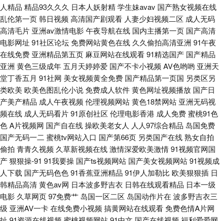
人精品
精品93久久久
日本人妖射精
学生妹avav
国产熟女视频在线
色 91传煤 婷婷五月天资源站 91刺激小视频 91啦中文在线 亚洲AV色1 A片探
乱伦第一页
韩日视频
高清国产剧观看
人妻少妇视频二区
成人无码
高清毛片
亚洲av激情电影
午夜导航在线
国内主播第一页
国产高清
花 91资源人人草 深夜福利视视频 91抖阴快播在线 avav国产avav 国产极品
电影网址
91社区论坛
免费网站黄色在线
久久偷拍高清亚洲
91午夜
在线免费
亚洲精品第五页
麻豆网站在线观看
91精选国产
国产精品
伪娘在线 欧美91在线欧美专区 无码人妻丝袜高跟 91福利色 久9九9深色探花
亚洲
黄色三级成年
五月天婷婷爱
国产不卡小视频
AV色哟哟
亚洲天
堂丁香五月
91社网
美女视频黄全免费
国产精品第一页国
另类区另
欧美男女性交 首页av福利 男人的天堂社区东京热 中日韩成人在线不卡 91传
类欧美
欧美色图乱伦小说
免费成人软件
黄色网址视频播放
国产日
产美产精品
成人午夜视频
伦理视频网站
黄色18禁网站
亚洲无码视
媒电影院 亚洲色天堂在线播放 狠狠久久香蕉 五月丁香影视 成人在线观看你
频在线
成人无码看片
91原创社区
伦理电影香港
成人免费
蜜桃91色
色
A片视频网
国产自在线
操欧美老女人
人人97综合精品
岛国免费
懂的 日韩极品av 91麻豆福利午夜 成人又粗又大国产 久久大香蕉伊人 日韩视
国产无码一二
蜜桃tv网站入口
国产第66页
另类国产在线
熟女自拍
偷拍
青青久视频
久草新视频在线
激情深爱欧美激情
91视频官网国
频123区 91白丝在线观看 91在线观看网址 国产黄色免费区 欧美韩日色 先锋
产
狠狠操-91
91我要操
国产ts视频网站
国产美女视频网站
91视频成
人下载
国产无码色色
91香蕉亚洲精品
91伊人加勒比
欧美狠狠插
日
影音资源5月天 91啦熟女视频 俺来也123 激情综合色网 日韩成人在线免費网
韩精品高清
黄色av网
日本波多野吉衣
日韩在线观看精品
日本一级
电影
久草网页
97免费艹
岛国一区二区
岛国动作片在
波多野吉衣三
站 91看片成人 国产精品久久网站门 97手机电影院 91极品福利 91自拍大学
级
亚洲AV一卡
在线免费小视频
搞黄网站在线观看
免费色情A片网
扯
91资源在线视频
蜜桃视频网站
91中文
国产在线视频
福利爱爱网