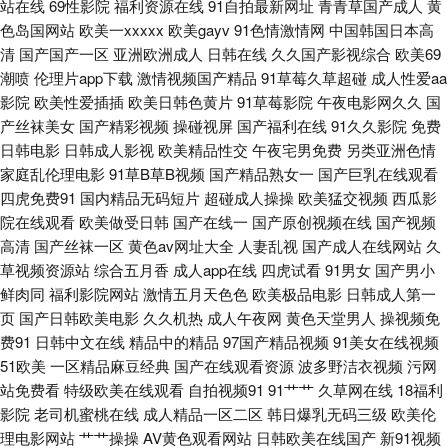
站在线
69性影院
福利资源在线
91自拍最新网址
青青草国产成人
黄
蜜臀 福利社视频 國產福利av 毛片水多多 人人操91 色男人天堂aaa 伊人久久
色岛国网站
欧美一xxxxx
欧美gayv
91色情激情网
中国韩国日本高
清
国产国产一区
亚洲欧洲成人
日韩在线
久久国产影视综合
欧美69
香焦网 91白丝 91大神精品人妻 91豆花精品 91美女自慰 91制片国产传媒在
潮喷
伦理片app下载
激情视频国产精品
91草莓久草超碰
成人性爱aa
影院
欧美性爱插插
欧美日韩色黄片
91草莓影院
午夜电影网久久
国
线看 肏屄视频肏 国产精品熟 韩国a√中文 精东福利电影 欧美丝袜足交 日韩
产丝袜美女
国产精彩视频
操碰视屏
国产福利在线
91久久影院
免费
日韩电影
日韩成人影视
欧美精品性交
午夜宅男免费
另类亚洲色情
AV无码免费网站 少妇丝足性爱网 微拍91 91N国亚洲 91黑料在线视频黑丝
家庭乱伦理电影
91草B草B视频
国产精品熟女一
国产巨乳在线观看
四虎免费91
国内精品无码短片
超碰成人操操
欧美猛交视频
西瓜影
91免费网址 91探花免费在线 超碰ad 东方四虎私人影院 国产欧美精品网 激
院在线观看
欧美做受日韩
国产在线一
国产原创视频在线
国产视频
高清
国产丝袜一区
黄色av网址大全
人妻乱视
国产成人在线网站
久
情五月天短篇小说 蜜桃tv91 欧美日韩内射视频 日韩激情网页 四虎影视城 午
草视频资源站
综合五月香
成人app在线
四虎试看
91男女
国产男小
鲜肉同
福利影院网站
激情五月天色色
欧美极品电影
日韩成人第一
夜性愛剧场 91肏逼 91好图推荐 91午夜精品福利 97狠狠 爱豆视频在线观看
页
国产日韩欧美电影
久久机热
成人午夜网
黄色天堂男人
操视频免
费91
日韩中文在线
精品中的精品
97国产精品视频
91美女在线视频
免费 国产日韩偷 九一白虎 免费口爆射精电影 欧美日韩网欧美网 天天透伊人
51欧美
一区精品麻豆经典
国产在线观看资源
波多野洁衣视频
污网
站免费看
特级欧美在线观看
自拍视频91
91艹艹
久草网在线
18福利
亚洲日韩伦理 91白丝在线 91国产视频 91九色海角 91人草 www恋足com 国
影院
老司机蜜桃在线
成人精品一区二区
韩日爆乳无码三级
欧美伦
理电影网站
艹艹操操
AV黄色观看网站
日韩欧美在线国产
新91视频