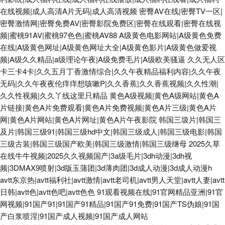
在线视频|成人高清A片无码|成人高清视频
密臀AV在线|密臀TV一区|
密臀激情网|密臀免费AV|密臀影院免费区|密臀在线观看|密臀在线视
频|蜜桃91AV|蜜桃97色色|蜜桃AV88
A级黄色电影网站|A级黄色免费
在线|A级黄色网址|A级黄色网址大全|A级黄色影片|A级黄色做爱视
频|A级久久精品|a级理论午夜|A级免费毛片|A级欧美骚逼
久久无人区
卡三卡4卡|久久五月丁香激情综合|久久午夜精品福利内容|久久午夜
无码|久久午夜夜伦痒痒想咳嗽P|久久香蕉|久久香蕉视频|久久性潮|
久久性视频|久久丫线这里只精品
黄色A级视频|黄色A级网站|黄色A
片链接|黄色A片免费观看|黄色A片免费视频|黄色A片三级|黄色A片
网|黄色A片网站|黄色A片网址|黄色A片午夜影院
韩国三圾片|韩国三
及片|韩国三级91|韩国三级hd中文|韩国三级成人|韩国三级电影|韩国
三级古装|韩国三级国产欧美|韩国三级激情|韩国三级继母
2025久草
在线牛牛视频|2025久久视频国产|3a级毛片|3dh动漫|3dh视
频|3DMAX9喷射|3d版玉蒲团|3d薄肉团|3d成人动漫|3d成人动漫h
avtt东京热|avtt福利社|avtt激情|avtt老司机|avtt男人天堂|avtt人妻|avtt
日韩|avtt色|avtt色吧|avtt色色
91观看视频在线|91官网精品亚洲|91官
网视频|91国产91|91国产91精品|91国产91免费|91国产TS伪娘|91国
产白浆喷淫|91国产成人视频|91国产成人网站