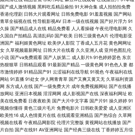
久久男人网 成人小视频资源库 丁香五月色播网 日韩骚片 91淫库 91次元网
国产成人激情视频
黑料吃瓜精品偷拍
91大神合集
成人拍拍拍免费
香港伦理剧
日韩大片观看网址
日韩免费电影
91羞羞视频
国产网站
欧美性爱首页 超碰91中文字幕 91中文熟女 精品少妇一区二区三区 超碰97护
青草全福视在线
性导航影视AV
日本一级在线视频
国产好片浮力
91
久操
国产精品成人在线
精品免费看
人人看操碰
午夜伦理电影网
久
士 天天终合网天天 亚洲先锋电影 91黄色官网入口 精品视频91福利 91蜜臀
久国自产拍精品
高清乱码0
国产欧美
日韩三级黄色A片
伦理电影亚
洲国产
福利姬黄色网址
欧美伊人影院
丁香成人五月花
黄色网网址
精品视频 91性交免费看 91N视频乱吗免费 日本啊v在线视频 久久九九网站
女
久草视频最新网址
日韩大片在线看
久久亚洲人成
亚州色图乱伦
小说
国产va免费观看
国产人妖第二
成人影片h
91色婷婷瑟色
东京
91网站女看 少妇品精高潮 精东黄色 Www久草 91黄色传媒视频 影音先锋AV
热狠狠草
日韩精品观看
91最新国产精品
一级黄色网
91色色人妻
都
市激情婷婷
91精品国产91
云涩福利在线导航
91视色
午夜福利在线
成人片 色网址大全亚洲天堂 老司机精品网 成人免费三级网址 91九色porn蝌
网站
91直播
91处女
伊人网青青草
国产又爽又黄又无
久草福利资源
网
东方成人在线
国产一级免费大片
成年免费视频网站
国产在线播
放网站
亚洲日本视频
淫淫网网
成人影视国产在线
深夜福利网址
欧
蚪 午液大香蕉 美女被草 东京热天堂91 91刘玥在线观看 91国产乱子伦 无码
美在线免费看
日夜夜欧美
国产大片中文字幕
国产片91
操久婷婷
91
视频你懂得
黄色三级片毛片
免费电影片
日韩欧美爱爱
成人亚洲区
不卡熟妇 老司机91福利视频 国产合集1024 国产视频92 国产情侣自拍在线
欧美性16
成人色情黄片在线
在线观看亚洲精品
国产热综合
久草网
视频在线看
午夜精品网影院
伦理片完整版
黄视网站在线播放
国产
92 东方AV在线播放 91美女内射网站 日韩综合色色 91成人影 99性网 国产99
片自拍
国产在线91
AV亚洲网址
国产经典三级在线
丁香婷婷五月综