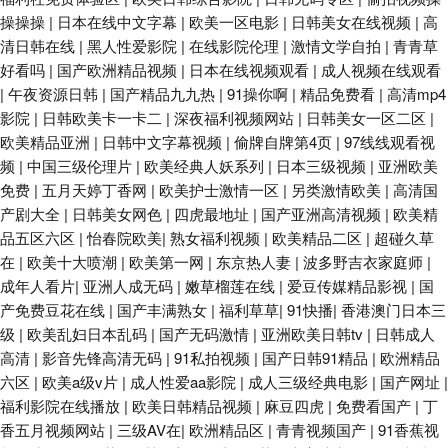
操操操
|
日本在线中文字幕
|
欧美一区电影
|
日韩美女在线视频
|
高
清日韩在线
|
黑人性爱影院
|
在线影院伦理
|
激情文学自拍
|
青青草
好看吗
|
国产欧洲精品视频
|
日本在线视频观看
|
成人视频在线观看
|
午夜资源日韩
|
国产精品九九热
|
91操你啊
|
精品免费看
|
高清mp4
影院
|
日韩欧美卡一卡二
|
深夜福利视频网站
|
日韩美女一区二区
|
欧美精品亚洲
|
日韩中文字幕视频
|
偷牌自牌第4页
|
97线线观看视
频
|
中国三级伦理片
|
欧美经典人妖系列
|
日本三级视频
|
亚洲欧美
免费
|
五月天婷丁香网
|
欧美护士激情一区
|
另类激情欧美
|
高清国
产剧大全
|
日韩美女网色
|
四虎最地址
|
国产亚洲高清视频
|
欧美精
品五区六区
|
怡春院欧美
|
熟女福利视频
|
欧美精品二区
|
超碰久草
在
|
欧美十大喷潮
|
欧美第一网
|
东京热人妻
|
波多野吉衣家庭师
|
成年人看片
|
亚洲人成无码
|
嫩草榴莲在线
|
爱豆传媒精品影视
|
国
产免费豆花在线
|
国产丰满熟女
|
福利草草
|
91快播
|
香港澳门日本三
级
|
欧美乱妇日本乱码
|
国产无码激情
|
亚洲欧美日韩tv
|
日韩成人
高清
|
影音先锋高清无码
|
91私拍视频
|
国产日韩91精品
|
欧洲精品
六区
|
欧美a级v片
|
成人性爱aa影院
|
成人三级经典电影
|
国产网址
|
福利影院在线播放
|
欧美日韩精品视频
|
麻豆四虎
|
免费看国产
|
丁
香五月视频网站
|
三级AV在
|
欧洲精品区
|
青青视频国产
|
91香蕉视