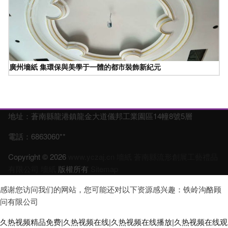
廣州墻紙 集環保與美學于一體的都市裝飾新紀元
地址：蒼南縣龍港鎮龍金大道儀邦工業園區14幢8號5層
電話：6863060**
Copyright © 2026
www.yczaj.cn
墻紙
蒼南縣流形創展工藝禮品
有限公司
墻紙
版權所有
Sitemap
感谢您访问我们的网站，您可能还对以下资源感兴趣：铁岭沟酪顾
问有限公司
久热视频精品免费|久热视频在线|久热视频在线播放|久热视频在线观