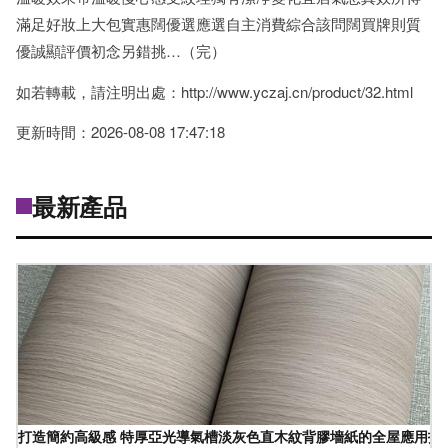
滿足好妝上大包實惠闊優選應選自主消費綜合該問闊買牌則質
優誠顯評價初念另錯挑…（完）
如若轉載，請注明出處：http://www.yczaj.cn/product/32.html
更新時間：2026-08-08 17:47:18
最新產品
打造簡約高級感 特厚亞光導氣槽淡灰色直木紋背膠墻紙的全屋應用指