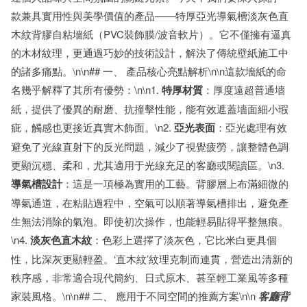
款兼具實用性與美學價值的產品——特厚亞光導氣槽淡灰色直
木紋背膠自粘墻紙（PVC裝飾膜/波音軟片）。它不僅擁有逼真
的木材紋理，更通過巧妙的技術設計，解決了傳統壁紙施工中
的諸多痛點。\n\n## 一、 產品核心亮點解析\n\n這款墻紙的命
名幾乎解釋了其所有優勢：\n\n1.
特厚材質
：厚度遠超普通墻
紙，提供了優異的耐磨、抗撞擊性能，能有效遮蓋墻面細小瑕
疵，觸感也更接近真實木飾面。\n2.
亞光表面
：亞光處理有效
避免了光線直射下的反光問題，減少了視覺疲勞，讓整體色調
更顯沉穩、柔和，尤其適用于光線充足的客廳或閱讀區。\n3.
導氣槽設計
：這是一項極為實用的工藝。背膠層上布滿細微的
導氣通道，在粘貼過程中，空氣可以順著導氣槽排出，避免產
生無法消除的氣泡。即使初次操作，也能輕易貼得平整無痕。
\n4.
淡灰色直木紋
：色彩上選擇了淡灰色，它比米白更具個
性，比深灰更顯輕盈。‘直木紋’紋理克制而連貫，營造出清新的
秩序感，非常適合現代簡約、日式原木、甚至輕工業風等多種
家裝風格。\n\n## 二、 應用于不同空間的推薦方案\n\n
客廳背