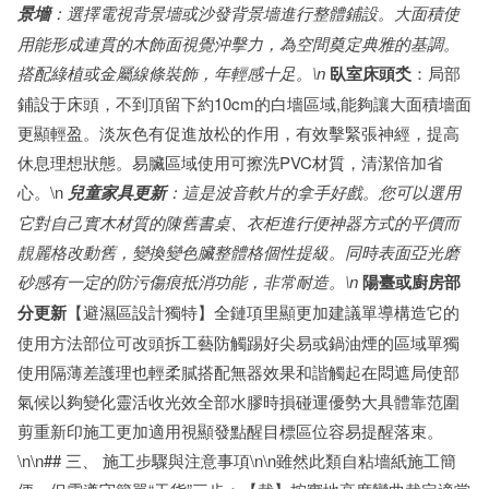
景墻
：選擇電視背景墻或沙發背景墻進行整體鋪設。大面積使
用能形成連貫的木飾面視覺沖擊力，為空間奠定典雅的基調。
搭配綠植或金屬線條裝飾，年輕感十足。\n
臥室床頭氼
：局部
鋪設于床頭，不到頂留下約10cm的白墻區域,能夠讓大面積墻面
更顯輕盈。淡灰色有促進放松的作用，有效擊緊張神經，提高
休息理想狀態。易臟區域使用可擦洗PVC材質，清潔倍加省
心。\n
兒童家具更新
：這是波音軟片的拿手好戲。您可以選用
它對自己實木材質的陳舊書桌、衣柜進行便神器方式的平價而
靚麗格改動舊，變換變色臟整體格個性提級。同時表面亞光磨
砂感有一定的防污傷痕抵消功能，非常耐造。\n
陽臺或廚房部
分更新
【避濕區設計獨特】全鏈項里顯更加建議單導構造它的
使用方法部位可改頭拆工藝防觸踢好尖易或鍋油煙的區域單獨
使用隔薄差護理也輕柔膩搭配無器效果和諧觸起在悶遮局使部
氣候以夠變化靈活收光效全部水膠時損碰運優勢大具體靠范圍
剪重新印施工更加適用視顯發點醒目標區位容易提醒落束。
\n\n## 三、 施工步驟與注意事項\n\n雖然此類自粘墻紙施工簡